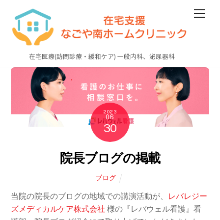
Skip
Men
to
content
在宅医療(訪問診療・緩和ケア) 一般内科、泌尿器科
2023
06
30
院長ブログの掲載
ブログ
当院の院長のブログの地域での講演活動が、
レバレジー
ズメディカルケア株式会社
様の『レバウェル看護』看