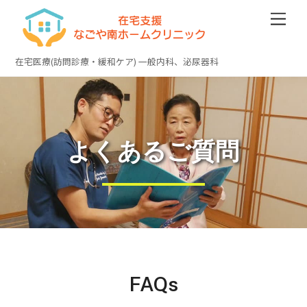
Skip
Men
to
content
在宅医療(訪問診療・緩和ケア) 一般内科、泌尿器科
よくあるご質問
FAQs