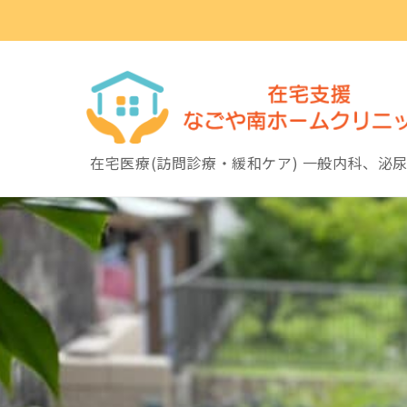
Skip
to
content
在宅医療(訪問診療・緩和ケア) 一般内科、泌