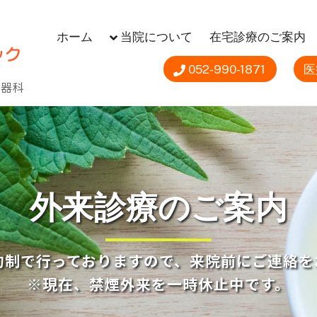
当院は名古屋市南区、瑞穂区、熱田区を中心
ホーム
当院について
在宅診療のご案内
052-990-1871
医
尿器科
外来診療のご案内
約制で行っておりますので、来院前にご連絡を
※現在、禁煙外来を一時休止中です。