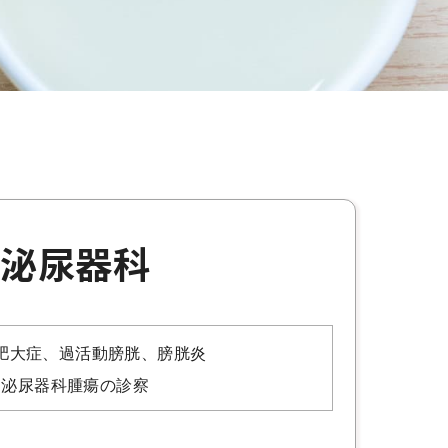
泌尿器科
肥大症、過活動膀胱、膀胱炎
泌尿器科腫瘍の診察