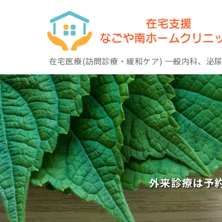
Skip
to
content
在宅医療(訪問診療・緩和ケア) 一般内科、泌
外来診療は予