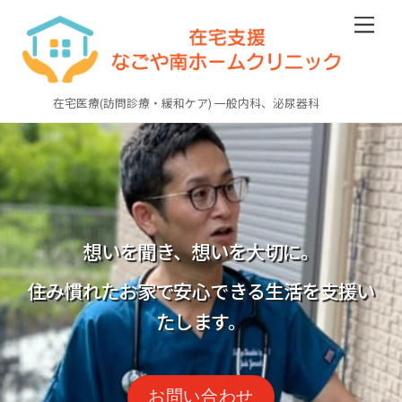
Skip
Men
to
content
在宅医療(訪問診療・緩和ケア) 一般内科、泌尿器科
想いを聞き、想いを大切に。
住み慣れたお家で安心できる生活を支援い
たします。
お問い合わせ