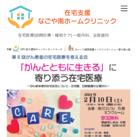
Skip
Men
to
content
在宅医療(訪問診療・緩和ケア) 一般内科、泌尿器科