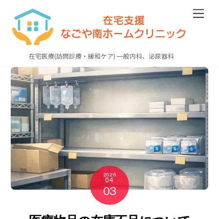
Skip
Men
to
content
在宅医療(訪問診療・緩和ケア) 一般内科、泌尿器科
2026
04
03