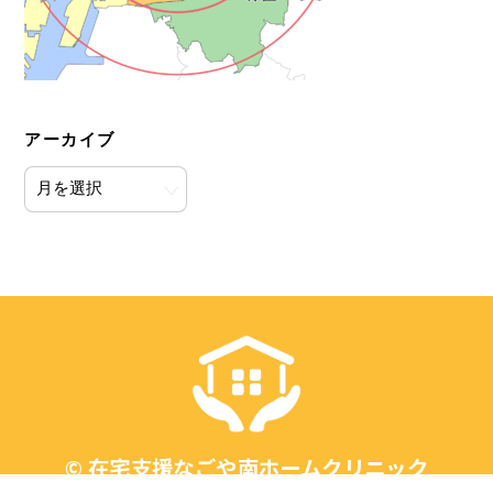
アーカイブ
ア
ー
カ
イ
ブ
Back
To
Top
©
在宅支援なごや南ホームクリニック