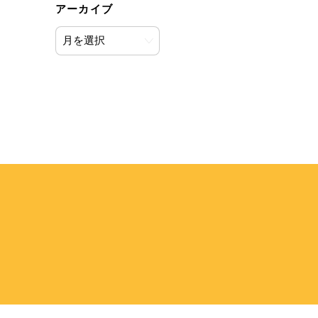
アーカイブ
ア
ー
カ
イ
ブ
Back
To
Top