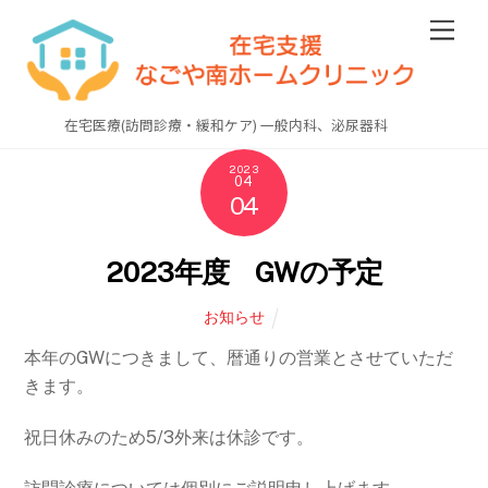
Skip
Men
to
content
在宅医療(訪問診療・緩和ケア) 一般内科、泌尿器科
2023
04
04
2023年度 GWの予定
お知らせ
本年のGWにつきまして、暦通りの営業とさせていただ
きます。
祝日休みのため5/3外来は休診です。