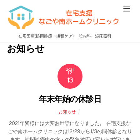
Skip
Men
to
content
在宅医療(訪問診療・緩和ケア) 一般内科、泌尿器科
お知らせ
2021
12
13
年末年始の休診日
お知らせ
2021年皆様には大変お世話になりました。 在宅支援な
ごや南ホームクリニックは12/29から1/3の間休診となり
ます。訪問診療中の方への緊急対応は変わらず行いま