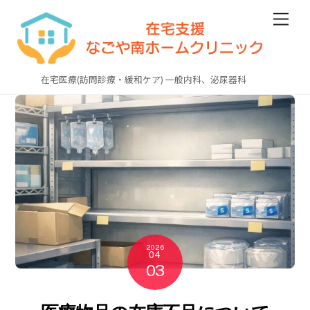
Skip
Men
to
content
在宅医療(訪問診療・緩和ケア) 一般内科、泌尿器科
2026
04
03